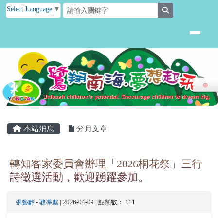
臺南市後壁區永安國小
跳至主內容區
Select Language
▼
search
頁尾區域
主內容區域
本站消息
分月文章
轉知客家委員會辦理「2026桐花祭」三行
詩徵選活動，歡迎踴躍參加。
張藝齡
-
教導處
| 2026-04-09 | 點閱數： 111