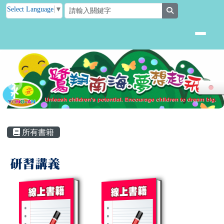
臺南市後壁區永安國小
跳至主內容區
Select Language
▼
search
頁尾區域
主內容區域
所有書籍
All Books
研習講義
book:重灌作業系統操作
book:校務模組使用說明