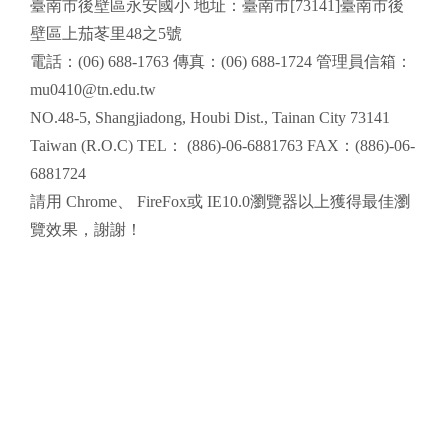
頁尾區域內容
臺南市後壁區永安國小 地址：臺南市[73141]臺南市後
壁區上茄苳里48之5號
電話：(06) 688-1763 傳真：(06) 688-1724 管理員信箱：
mu0410@tn.edu.tw
NO.48-5, Shangjiadong, Houbi Dist., Tainan City 73141
Taiwan (R.O.C) TEL： (886)-06-6881763 FAX：(886)-06-
6881724
請用
Chrome
、
FireFox
或 IE10.0瀏覽器以上獲得最佳瀏
覽效果，謝謝！