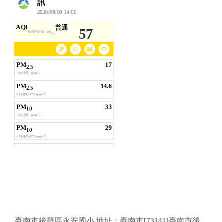
頁尾區域內容
臺南市後壁區永安國小 地址：臺南市[73141]臺南市後