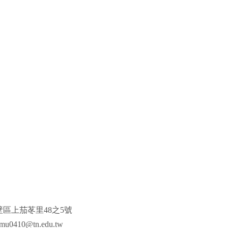
壁區上茄苳里48之5號
0410@tn.edu.tw