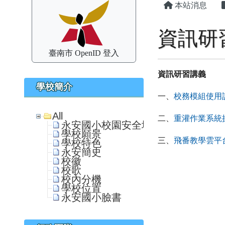
本站消息
資訊研
臺南市 OpenID 登入
資訊研習講義
學校簡介
一、
校務模組使用
All
二、
重灌作業系統
永安國小校園安全地圖
學校願景
三、
飛番教學雲平
學校特色
永安簡史
校徽
校歌
校內分機
學校位置
永安國小臉書