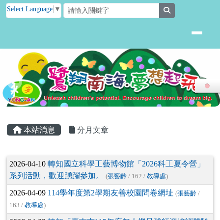
臺南市後壁區永安國小
跳至主內容區
Select Language
▼
search
頁尾區域
主內容區域
本站消息
分月文章
文章列表
2026-04-10
轉知國立科學工藝博物館「2026科工夏令營」
系列活動，歡迎踴躍參加。
(
張藝齡
/ 162 /
教導處
)
2026-04-09
114學年度第2學期友善校園問卷網址
(
張藝齡
/
163 /
教導處
)