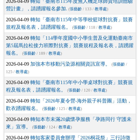
2026-04-09
轉知「臺南市115年度無人機足球師資培訓體驗
營計畫」，請踴躍報名參加.
(
張藝齡
/ 133 /
教導處
)
2026-04-09
轉知「臺南市115年中等學校籃球對抗賽」競賽
規程及報名表，請踴躍報名。
(
張藝齡
/ 118 /
教導處
)
2026-04-09
轉知「114學年度國中小學生普及化運動臺南市
第5屆馬拉松接力班際對抗賽」競賽規程及報名表，請踴躍
報名。
(
張藝齡
/ 189 /
教導處
)
2026-04-09
加強本市移動污染源相關資訊宣導。
(
張藝齡
/
125 /
教導處
)
2026-04-09
轉知「臺南市115年中小學桌球對抗賽」競賽規
程及報名表，請踴躍報名。
(
張藝齡
/ 120 /
教導處
)
2026-04-09
轉知「2026年夏令營-海外親子科普團」活動，
歡衣踴躍報名。
(
張藝齡
/ 125 /
教導處
)
2026-04-09
轉知本市未滿20歲懷孕服務「孕路同行 守護未
來」宣導。
(
張藝齡
/ 124 /
教導處
)
2026-04-09
轉知客家委員會辦理「2026桐花祭」三行詩徵