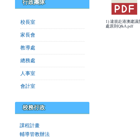
行政團隊
校長室
1) 違規赴港澳建議
處原則Q&A.pdf
家長會
教導處
總務處
人事室
會計室
校務行政
課程計畫
輔導管教辦法