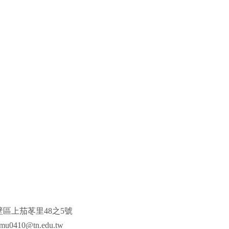
壁區上茄苳里48之5號
0410@tn.edu.tw