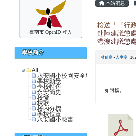
本站消息
檢送「『行
臺南市 OpenID 登入
赴陸建議懲
港澳建議懲處
學校簡介
林郁庭
-
人事室
| 20
All
永安國小校園安全地圖
學校願景
學校特色
如附檔。
永安簡史
校徽
校歌
校內分機
學校位置
永安國小臉書