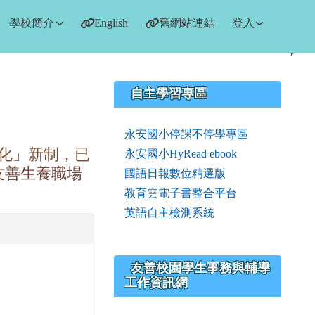
學校簡介
English
舊網站連結
登入
右邊區域內容
自主學習專區
永安國小停課不停學專區
化」新制，已
永安國小HyRead ebook
友善生養職場
國語日報數位精選版
教育雲電子書整合平台
英語自主檢測系統
友善校園學生事務與輔導
工作資訊網