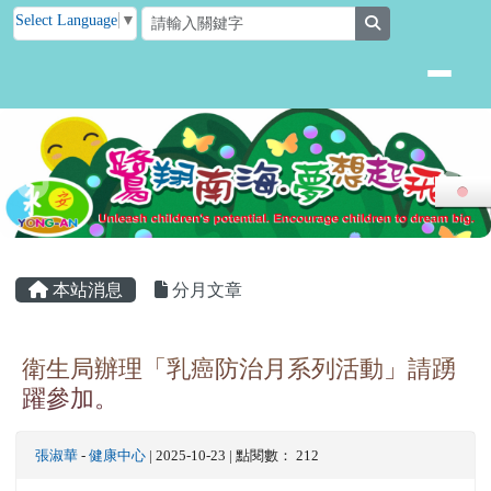
臺南市後壁區永安國小
跳至主內容區
Select Language
▼
search
頁尾區域
主內容區域
本站消息
分月文章
衛生局辦理「乳癌防治月系列活動」請踴
躍參加。
張淑華
-
健康中心
| 2025-10-23 | 點閱數： 212