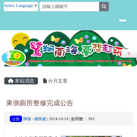
臺南市後壁區永安國小
跳至主內容區
Select Language
▼
search
頁尾區域
主內容區域
本站消息
分月文章
東側廁所整修完成公告
公告
陳薇
-
總務處
| 2024-10-18 | 點閱數： 583