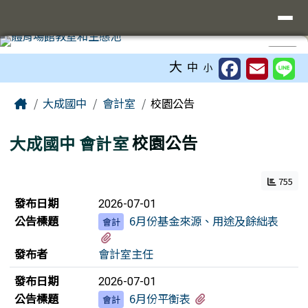
臺南市立大成國中全球資訊網
導覽列
跳至主內容區
工具列
⏸
大
中
小
頁尾區域
主內容區域
Home
大成國中
會計室
校園公告
大成國中
會計室
校園公告
755
新聞列表
發布日期
2026-07-01
公告標題
6月份基金來源、用途及餘絀表
會計
有1個附檔
發布者
會計室主任
發布日期
2026-07-01
有1個附檔
公告標題
6月份平衡表
會計