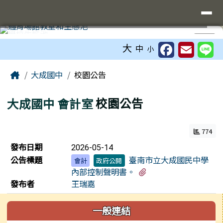
臺南市立大成國中全球資訊網
導覽列
跳至主內容區
工具列
⏸
大
中
小
頁尾區域
主內容區域
Home
大成國中
校園公告
大成國中
會計室
校園公告
774
新聞列表
發布日期
2026-05-14
公告標題
臺南市立大成國民中學
會計
政府公開
有4個附檔
內部控制聲明書。
發布者
王瑞嘉
左邊區域內容
一般連結