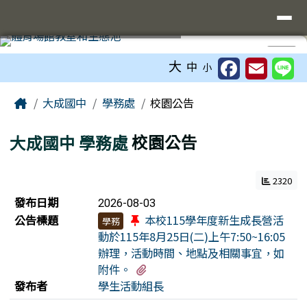
臺南市立大成國中全球資訊網
導覽列
跳至主內容區
工具列
⏸
大
中
小
頁尾區域
主內容區域
Home
大成國中
學務處
校園公告
大成國中
學務處
校園公告
2320
新聞列表
發布日期
2026-08-03
公告標題
本校115學年度新生成長營活
學務
動於115年8月25日(二)上午7:50~16:05
辦理，活動時間、地點及相關事宜，如
有4個附檔
附件。
發布者
學生活動組長