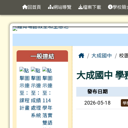
臺南市立大成國中全球資
導覽列
跳至主內容區
回首頁
網站導覽
檔案下載
學校簡
工具列
頁尾區域
主內容區域
左邊區域內容
Home
一般連結
大成國中
校
大成國中
學
新聞列表
發布日期
2026-05-18
學