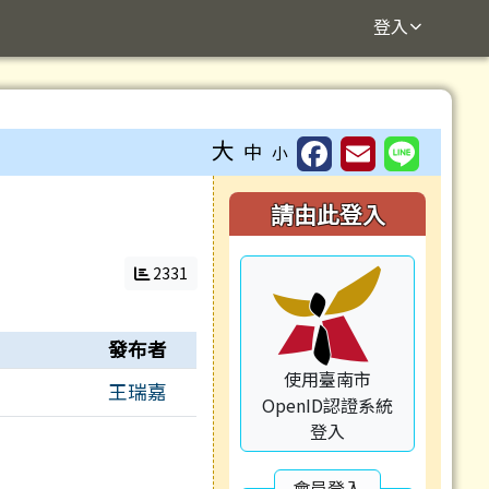
登入
⏸
大
中
小
右邊區域內容
請由此登入
2331
發布者
使用臺南市
王瑞嘉
OpenID認證系統
登入
會員登入