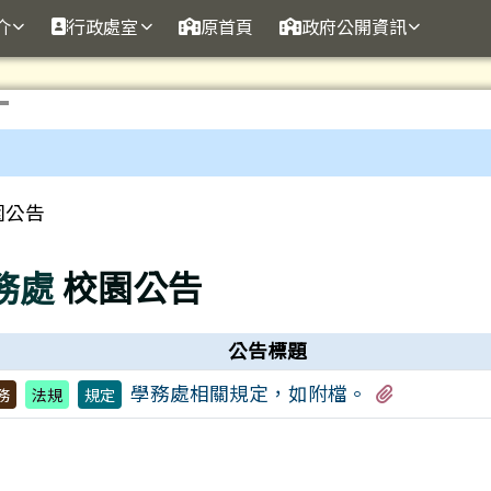
訊網
介
行政處室
原首頁
政府公開資訊
園公告
務處
校園公告
公告標題
有5個附檔
學務處相關規定，如附檔。
務
法規
規定