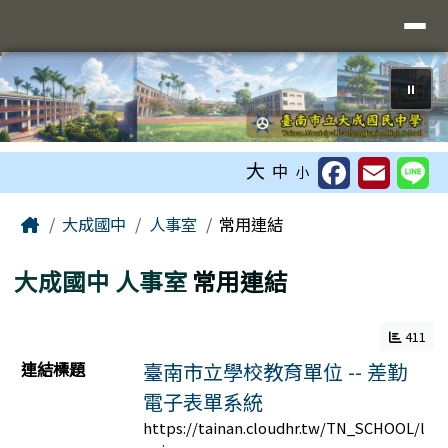
臺南市立大成國中全球資訊網
導覽列
跳至主內容區
⏸
工具列
大
中
小
頁尾區域
主內容區域
Home
大成國中
人事室
常用連結
大成國中
人事室
常用連結
411
連結列表
連結標題
臺南市立學校教育單位 -- 差勤
電子表單系統
https://tainan.cloudhr.tw/TN_SCHOOL/l