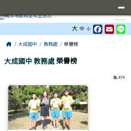
臺南市立大成國中全球資訊網
導覽列
跳至主內容區
工具列
⏸
大
中
小
頁尾區域
主內容區域
Home
大成國中
教務處
榮譽榜
大成國中
教務處
榮譽榜
674