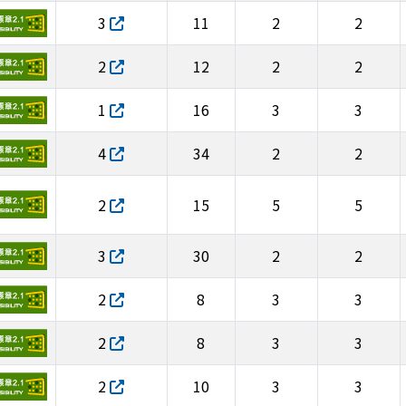
3
11
2
2
2
12
2
2
1
16
3
3
4
34
2
2
2
15
5
5
3
30
2
2
2
8
3
3
2
8
3
3
2
10
3
3