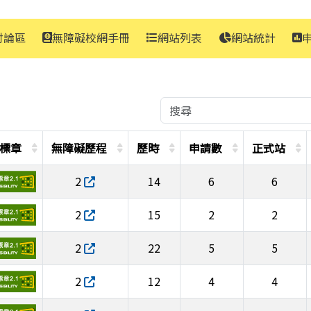
討論區
無障礙校網手冊
網站列表
網站統計
標章
無障礙歷程
歷時
申請數
正式站
2
14
6
6
2
15
2
2
2
22
5
5
2
12
4
4