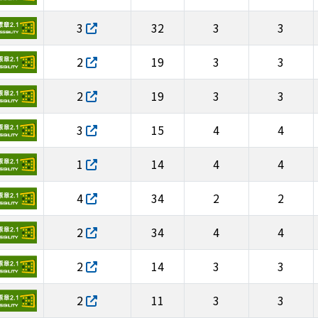
3
32
3
3
2
19
3
3
2
19
3
3
3
15
4
4
1
14
4
4
4
34
2
2
2
34
4
4
2
14
3
3
2
11
3
3