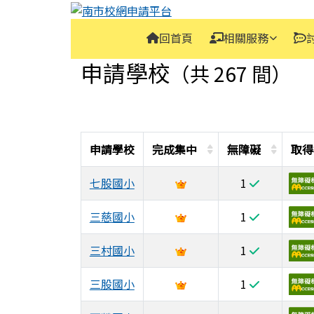
南市校網申請平台
跳至主內容區
導覽列
回首頁
相關服務
頁尾區域
主內容區域
申請學校
（共 267 間）
申請學校
完成集中
無障礙
取得
七股國小
1
三慈國小
1
三村國小
1
三股國小
1