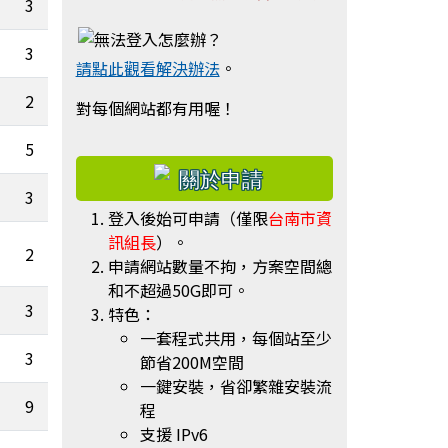
3
0
3
1
3.65
請點此觀看解決辦法
。
2
0
對每個網站都有用喔！
5
4.81
右邊區域內容
3
2.83
登入後始可申請（僅限
台南市資
訊組長
）。
2
0
申請網站數量不拘，方案空間總
和不超過50G即可。
3
0
特色：
一套程式共用，每個站至少
3
1
0
節省200M空間
一鍵安裝，省卻繁雜安裝流
9
0
程
支援 IPv6