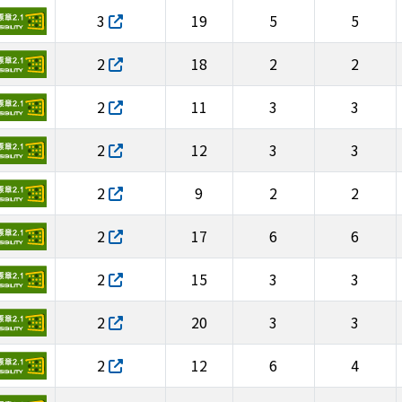
3
19
5
5
2
18
2
2
2
11
3
3
2
12
3
3
2
9
2
2
2
17
6
6
2
15
3
3
2
20
3
3
2
12
6
4