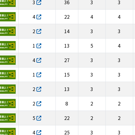
3
36
3
3
4
22
4
4
2
14
3
3
1
13
5
4
4
27
3
3
1
15
3
3
2
13
3
3
2
8
2
2
5
22
2
2
4
25
3
3