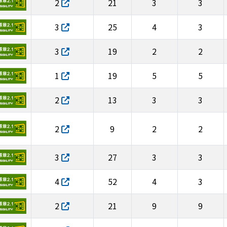
2
21
3
3
3
25
4
3
3
19
2
2
1
19
5
5
2
13
3
3
2
9
2
2
3
27
3
3
4
52
4
3
2
21
9
9