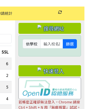
申請統計
重新取得佈景設定
左邊區域內容
依學校
篩選
SSL
測試站
使用空間(G)
6
0
2
0
5
0
4
0
若帳密正確卻無法登入，Chrome 請按
Ctrl + Shift + N 用「無痕視窗」試試。