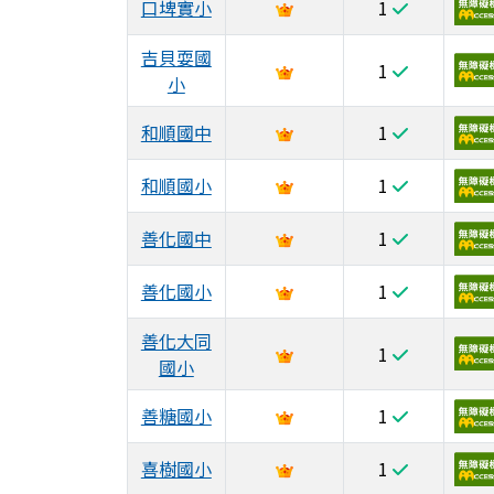
口埤實小
1
吉貝耍國
1
小
和順國中
1
和順國小
1
善化國中
1
善化國小
1
善化大同
1
國小
善糖國小
1
喜樹國小
1