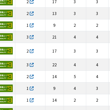
2
17
3
3
2
13
3
3
1
9
2
2
3
21
4
4
2
17
3
3
3
22
4
4
2
14
5
4
1
9
4
3
1
14
2
2