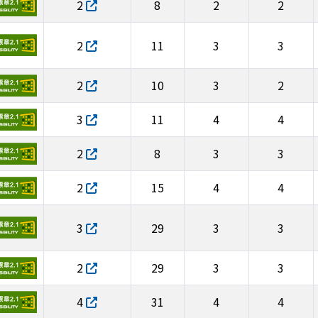
2
8
2
2
2
11
3
3
2
10
3
2
3
11
4
4
2
8
3
3
2
15
4
4
3
29
3
3
2
29
3
3
4
31
4
4