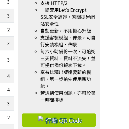
3
0
支援 HTTP/2
一鍵套用Let's Encrypt
3
0
SSL安全憑證，瞬間提昇網
站安全性
2
4.21
自動更新，不用擔心升級
支援客製模組、佈景，可自
3
0
行安裝模組、佈景
每六小時備份一次，可追朔
三天資料，資料不流失！並
3
7.22
可提供備份報表下載。
享有比釋出版還要新的模
4
14.68
組，第一步搶先使用新功
能。
4
1
0.01
若遇到使用問題，亦可於第
一時間排除
3
1
0
2
5.13