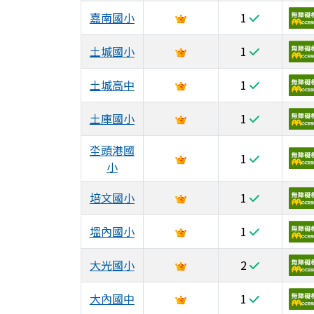
嘉南國小
1
土城國小
1
土城高中
1
土庫國小
1
坔頭港國
1
小
培文國小
1
塭內國小
1
大光國小
2
大內國中
1