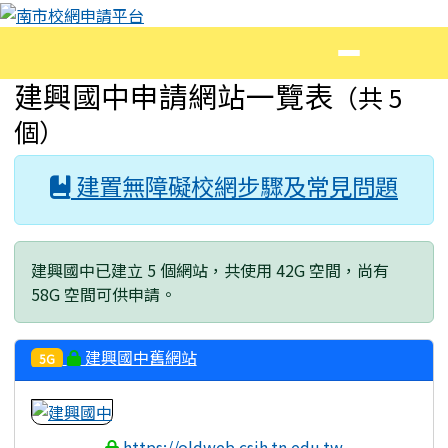
南市校網申請平台
跳至主內容區
導覽列
頁尾區域
主內容區域
建興國中申請網站一覽表
（共 5
個）
建置無障礙校網步驟及常見問題
建興國中已建立 5 個網站，共使用 42G 空間，尚有
58G 空間可供申請。
建興國中舊網站
5G
https://oldweb.csjh.tn.edu.tw