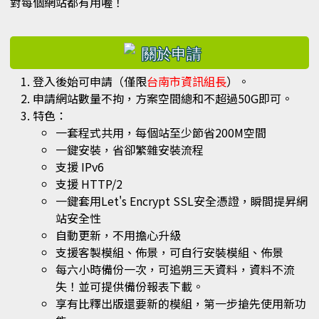
對每個網站都有用喔！
右邊區域內容
登入後始可申請（僅限
台南市資訊組長
）。
申請網站數量不拘，方案空間總和不超過50G即可。
特色：
一套程式共用，每個站至少節省200M空間
一鍵安裝，省卻繁雜安裝流程
支援 IPv6
支援 HTTP/2
一鍵套用Let's Encrypt SSL安全憑證，瞬間提昇網
站安全性
自動更新，不用擔心升級
支援客製模組、佈景，可自行安裝模組、佈景
每六小時備份一次，可追朔三天資料，資料不流
失！並可提供備份報表下載。
享有比釋出版還要新的模組，第一步搶先使用新功