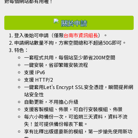
對每個網站都有用喔！
右邊區域內容
登入後始可申請（僅限
台南市資訊組長
）。
申請網站數量不拘，方案空間總和不超過50G即可。
特色：
一套程式共用，每個站至少節省200M空間
一鍵安裝，省卻繁雜安裝流程
支援 IPv6
支援 HTTP/2
一鍵套用Let's Encrypt SSL安全憑證，瞬間提昇網
站安全性
自動更新，不用擔心升級
支援客製模組、佈景，可自行安裝模組、佈景
每六小時備份一次，可追朔三天資料，資料不流
失！並可提供備份報表下載。
享有比釋出版還要新的模組，第一步搶先使用新功