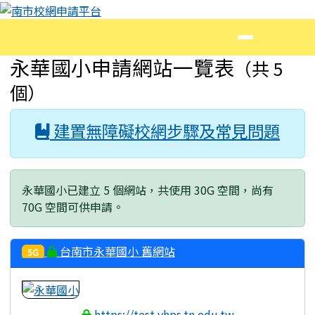
南市校網申請平台
跳至主內容區
導覽列
頁尾區域
主內容區域
永華國小申請網站一覽表
（共 5
個）
建置無障礙校網步驟及常見問題
永華國小已建立 5 個網站，共使用 30G 空間，尚有
70G 空間可供申請。
台南市永華國小 舊網站
5G
https://test.yhps.tn.edu.tw