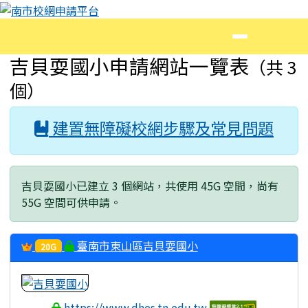
南市校網申請平台
跳至主內容區
導覽列
頁尾區域
主內容區域
吉貝耍國小申請網站一覽表
（共 3
個）
建置無障礙校網步驟及常見問題
吉貝耍國小已建立 3 個網站，共使用 45G 空間，尚有
55G 空間可供申請。
臺南市東山區吉貝耍國小
20G
https://www.dhes.tn.edu.tw