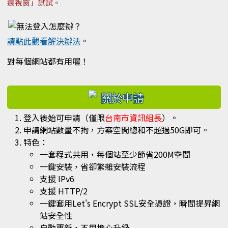
痕視窗」試試。
請點此觀看解決辦法
。
對每個網站都有用喔！
右邊區域內容
登入後始可申請（僅限
台南市資訊組長
）。
申請網站數量不拘，方案空間總和不超過50G即可。
特色：
一套程式共用，每個站至少節省200M空間
一鍵安裝，省卻繁雜安裝流程
支援 IPv6
支援 HTTP/2
一鍵套用Let's Encrypt SSL安全憑證，瞬間提昇網
站安全性
自動更新，不用擔心升級