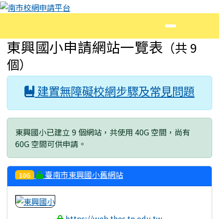
南市校網申請平台
跳至主內容區
導覽列
頁尾區域
主內容區域
東興國小申請網站一覽表
（共 9
個）
建置無障礙校網步驟及常見問題
東興國小已建立 9 個網站，共使用 40G 空間，尚有
60G 空間可供申請。
臺南市東興國小舊網站
10G
https://web.thes.tn.edu.tw