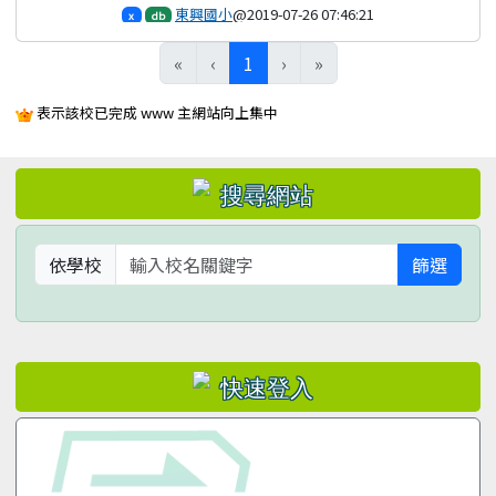
東興國小
@2019-07-26 07:46:21
x
db
(目前頁次)
«
‹
1
›
»
表示該校已完成 www 主網站向上集中
左邊區域內容
依學校
篩選