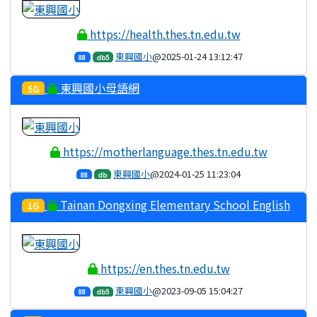
https://health.thes.tn.edu.tw
東興國小
@2025-01-24 13:12:47
88
db5
東興國小母語網
5G
https://motherlanguage.thes.tn.edu.tw
東興國小
@2024-01-25 11:23:04
88
db
Tainan Dongxing Elementary School English
1G
Website
https://en.thes.tn.edu.tw
東興國小
@2023-09-05 15:04:27
88
db5