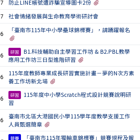
有2個附檔
防止LINE帳號遭詐騙宣導圖卡2份
07
社會情緒發展與生命教育學術研討會
07
「臺南市115年中小學壘球錦標賽」，請踴躍報名
06
有1個附檔
B1.科技輔助自主學習工作坊 & B2.PBL教學
研習
06
有2個附檔
應用工作坊三日型進階研習
115年度教師專業成長研習實施計畫－夢的N次方素
06
有1個附檔
養工作坊新北場
115年度中小學Scratch程式設計競賽說明研
研習
06
習
臺南市北區大港國民小學115學年度教學支援工作
06
有2個附檔
人員甄選簡章
「臺南市115年獨輪車錦標賽」競賽規程及報
競賽