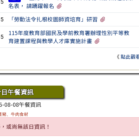
05
有1個附檔
名表， 請踴躍報名
有2個附檔
「勞動法令扎根校園師資培育」研習
05
115年度教育部國民及學前教育署辦理性別平等教
05
有3個附檔
育建置課程與教學人才庫實施計畫
《
點此觀
域內容
今日午餐資訊
6-08-08午餐資訊
產豬、牛肉食材
餐，或尚無該日資訊！