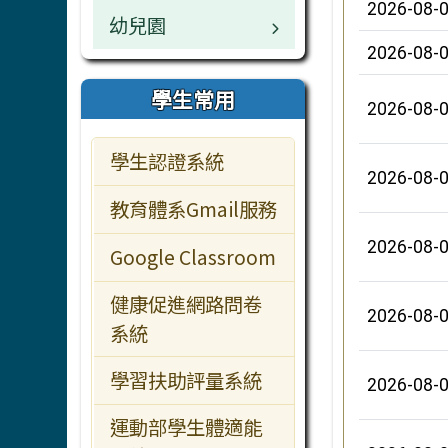
2026-08-
幼兒園
網管專區
午餐中心
行事曆
檔案下載
校園公告
業務職掌
2026-08-
業務職掌
學生常用
行事曆
檔案下載
校園公告
學生常用
2026-08-
校園公告
教師常用
行事曆
檔案下載
學生認證系統
檔案下載
主題網站
行事曆
2026-08-
教育體系Gmail服務
教學資源
2026-08-
Google Classroom
行政服務
健康促進網路問卷
訪客常用
2026-08-
系統
學習扶助評量系統
2026-08-
運動部學生體適能