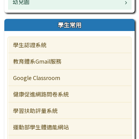
幼兒園
業務職掌
行政服務
校園公告
業務職掌
學生常用
訪客常用
檔案下載
校園公告
學生認證系統
行事曆
檔案下載
教育體系Gmail服務
Google Classroom
健康促進網路問卷系統
學習扶助評量系統
運動部學生體適能網站