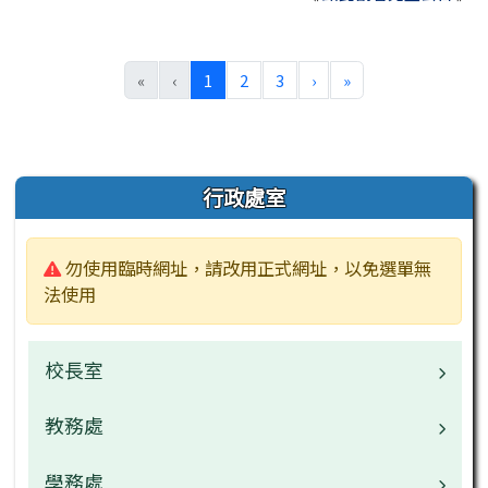
(目前頁次)
下一頁
最後頁
«
‹
1
2
3
›
»
左邊區域內容
行政處室
警告:
勿使用臨時網址，請改用正式網址，以免選單無
法使用
校長室
教務處
校長介紹
校園公告
學務處
業務職掌