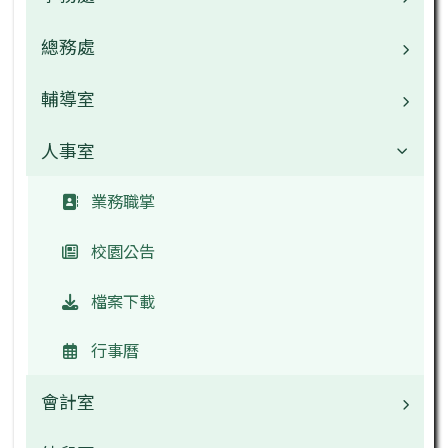
校園公告
總務處
業務職掌
常用連結
校園公告
輔導室
業務職掌
檔案下載
檔案下載
校園公告
人事室
業務職掌
行事曆
行事曆
檔案下載
校園公告
業務職掌
網管專區
午餐中心
行事曆
檔案下載
校園公告
學生常用
行事曆
檔案下載
教師常用
行事曆
主題網站
會計室
教學資源