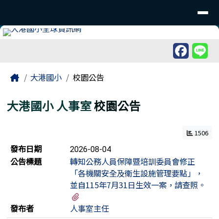
臺南市北區大港國民小學
導覽列
跳至主內容區
工具列
頁尾區域
主內容區域
Home
大港國小
校園公告
大港國小
人事室
校園公告
1506
新聞列表
發布日期
2026-08-04
公告標題
轉知公務人員保障暨培訓委員會修正
「各機關安全及衛生設施管理要點」，
並自115年7月31日生效一案，請查照。
有3個附檔
發布者
人事室主任