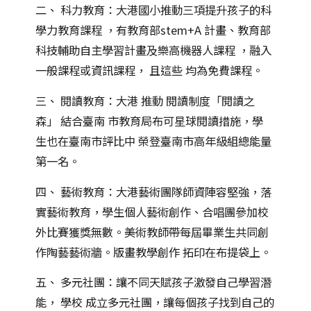
二、 科力教育：大港國小推動三項提升孩子的科
學力教育課程 ，有教育部stem+A 計畫、教育部
科技輔助自主學習計畫及樂高機器人課程 ，融入
一般課程或資訊課程， 且這些 均為免費課程。
三、 閱讀教育：大港 推動 閱讀制度「閱讀之
森」 結合臺南 市教育局布可星球閱讀措施，學
生也在臺南市評比中 榮登臺南市高年級組總能量
第一名。
四、 藝術教育：大港藝術團隊師資陣容堅強，落
實藝術教育，學生個人藝術創作、合唱團參加校
外比賽獲獎無數。美術教師帶每屆畢業生共同創
作陶藝藝術牆。版畫教學創作 拓印在布提袋上。
五、 多元社團：讓不同天賦孩子激發自己學習潛
能， 學校 成立多元社團，讓每個孩子找到自己的