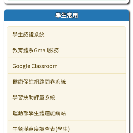
學生常用
行事曆
檔案下載
校園公告
業務職掌
學生常用
教師常用
行事曆
檔案下載
校園公告
學生認證系統
主題網站
行事曆
檔案下載
教學資源
教育體系Gmail服務
行政服務
Google Classroom
訪客常用
健康促進網路問卷系統
學習扶助評量系統
運動部學生體適能網站
午餐滿意度調查表(學生)