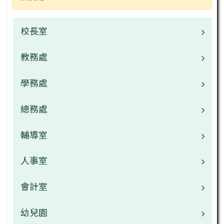
校長室
教務處
校長介紹
校園公告
學務處
業務職掌
校園公告
總務處
業務職掌
常用連結
校園公告
輔導室
業務職掌
檔案下載
檔案下載
校園公告
人事室
業務職掌
行事曆
行事曆
檔案下載
校園公告
會計室
業務職掌
網管專區
午餐中心
行事曆
檔案下載
校園公告
幼兒園
業務職掌