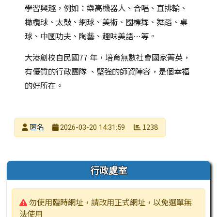
學習興趣，例如：樂高機器人、合唱、直排輪、
橄欖球、太鼓、網球、美術、國標舞、舞蹈、桌
球、中國功夫、陶藝、趣味美語…等。
大港創校自民國77 年，培育無數社會國家菁英，
有優質的行政團隊 、堅強的師資陣容，是個幸福
的好所在。
發布者
匿名
1238
2026-03-20 14:31:59
發布日期
瀏覽次數
左邊區域內容
行政處室
警告:
勿使用臨時網址，請改用正式網址，以免選單無
法使用