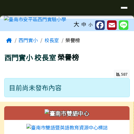
臺南市安平區西門實驗小學
導覽列
跳至主內容區
工具列
大
中
小
頁尾區域
主內容區域
Home
西門實小
校長室
榮譽榜
西門實小
校長室
榮譽榜
587
目前尚未發布內容
左邊區域內容