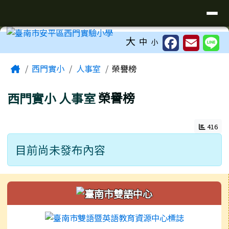
臺南市安平區西門實驗小學
導覽列
跳至主內容區
工具列
大
中
小
頁尾區域
主內容區域
Home
西門實小
人事室
榮譽榜
西門實小
人事室
榮譽榜
416
目前尚未發布內容
左邊區域內容