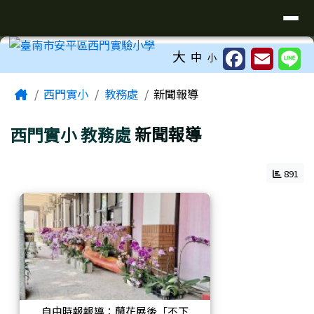
臺南市安平區西門實驗小學
導覽列
跳至主內容區
工具列
大
中
小
頁尾區域
主內容區域
Home
西門實小
教務處
新聞報導
西門實小
教務處
新聞報導
891
自由時報報導：蘭花展後「不下