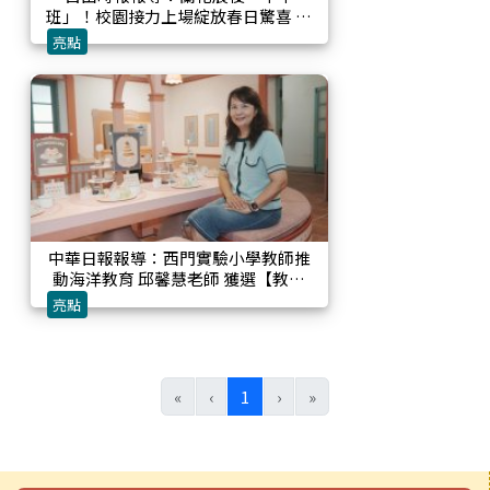
班」！校園接力上場綻放春日驚喜 西
門實小布置蘭展蘭花營造社區美景
亮點
中華日報報導：西門實驗小學教師推
動海洋教育 邱馨慧老師 獲選【教育
家】人物典範
亮點
(目前頁次)
«
‹
1
›
»