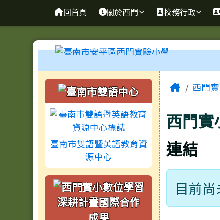
臺南市安平區西門實驗小
導覽列
跳至主內容區
回首頁
關於西門
校務行政
工具列
頁尾區域
主內容
左邊區域內容
Home
西門實
西門實
連結
臺南市雙語暨英語教育資
源中心
目前尚