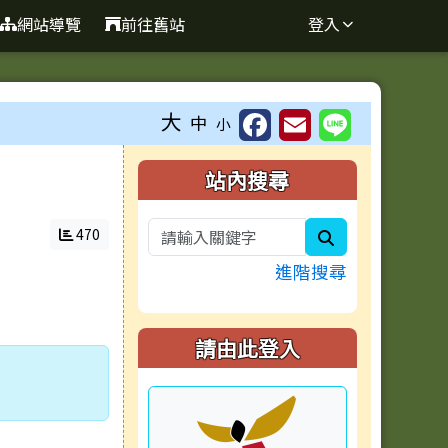
網站導覽
前往舊站
登入
大
中
小
右邊區域內容
站內搜尋
470
search
進階搜尋
請由此登入