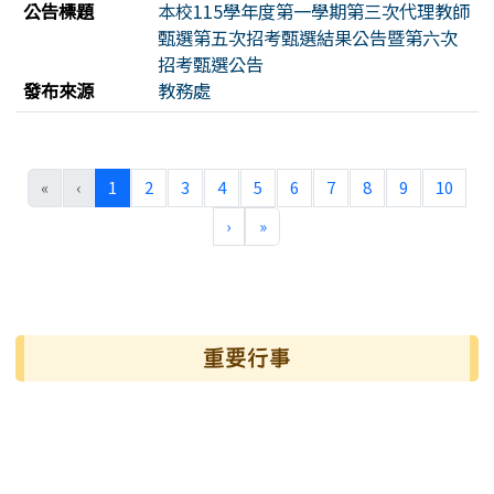
公告標題
本校115學年度第一學期第三次代理教師
甄選第五次招考甄選結果公告暨第六次
招考甄選公告
發布來源
教務處
(目前頁次)
«
‹
1
2
3
4
5
6
7
8
9
10
下一頁
最後頁
›
»
左邊區域內容
重要行事