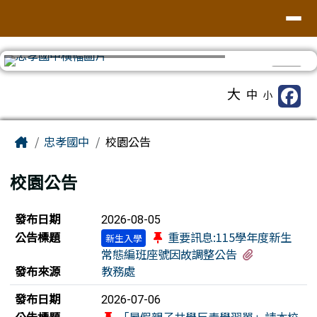
台南市忠孝國中
導覽列
跳至主內容區
⏸
工具列
大
中
小
頁尾區域
主內容區域
Home
忠孝國中
校園公告
校園公告
新聞列表
發布日期
2026-08-05
公告標題
重要訊息:115學年度新生
新生入學
有4個附檔
常態編班座號因故調整公告
發布來源
教務處
發布日期
2026-07-06