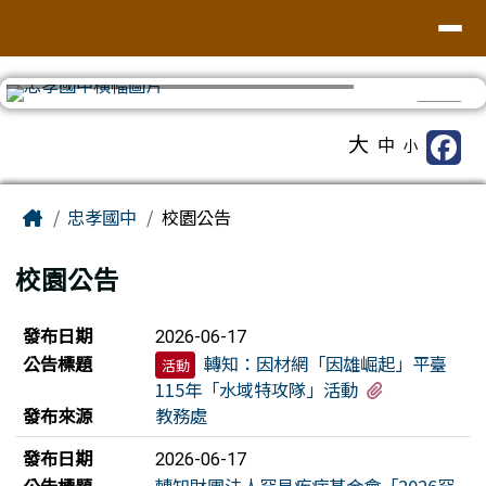
台南市忠孝國中
導覽列
跳至主內容區
⏸
工具列
大
中
小
頁尾區域
主內容區域
Home
忠孝國中
校園公告
校園公告
新聞列表
發布日期
2026-06-17
公告標題
轉知：因材網「因雄崛起」平臺
活動
有1個附檔
115年「水域特攻隊」活動
發布來源
教務處
發布日期
2026-06-17