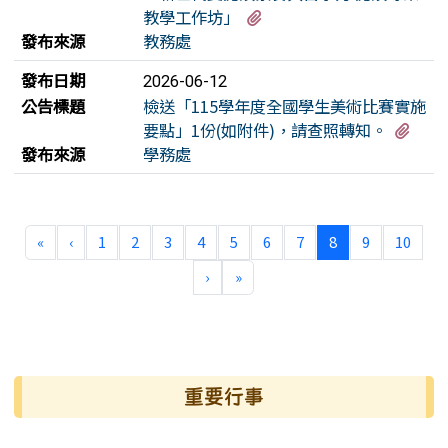
有1個附檔
教學工作坊」
發布來源
教務處
發布日期
2026-06-12
公告標題
檢送「115學年度全國學生美術比賽實施
有1
要點」1份(如附件)，請查照轉知。
發布來源
學務處
第一頁
上一頁
(目前頁次)
«
‹
1
2
3
4
5
6
7
8
9
10
下一頁
最後頁
›
»
左邊區域內容
重要行事