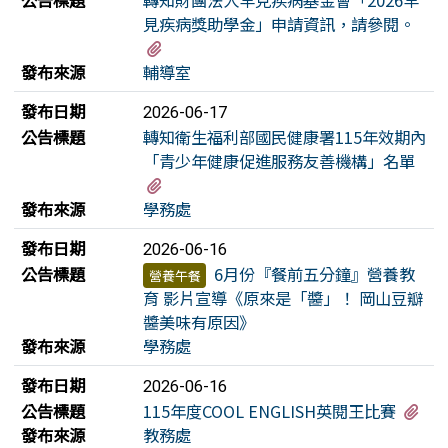
公告標題
轉知財團法人罕見疾病基金會「2026罕
見疾病獎助學金」申請資訊，請參閱。
有1個附檔
發布來源
輔導室
發布日期
2026-06-17
公告標題
轉知衛生福利部國民健康署115年效期內
「青少年健康促進服務友善機構」名單
有1個附檔
發布來源
學務處
發布日期
2026-06-16
公告標題
6月份『餐前五分鐘』營養教
營養午餐
育 影片宣導《原來是「醬」！ 岡山豆瓣
醬美味有原因》
發布來源
學務處
發布日期
2026-06-16
有
公告標題
115年度COOL ENGLISH英閱王比賽
發布來源
教務處