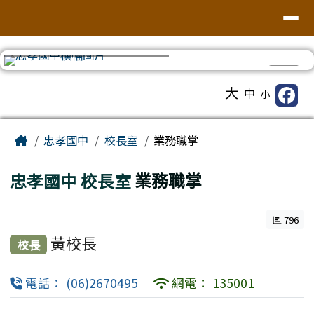
台南市忠孝國中
導覽列
跳至主內容區
⏸
工具列
大
中
小
頁尾區域
主內容區域
Home
忠孝國中
校長室
業務職掌
忠孝國中
校長室
業務職掌
796
黃校長
校長
電話： (06)2670495
網電： 135001