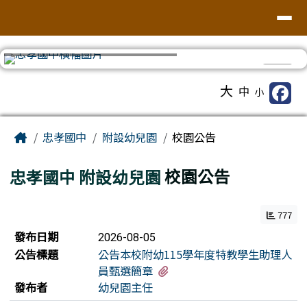
台南市忠孝國中
導覽列
跳至主內容區
⏸
工具列
大
中
小
頁尾區域
主內容區域
Home
忠孝國中
附設幼兒園
校園公告
忠孝國中
附設幼兒園
校園公告
777
新聞列表
發布日期
2026-08-05
公告標題
公告本校附幼115學年度特教學生助理人
有1個附檔
員甄選簡章
發布者
幼兒園主任