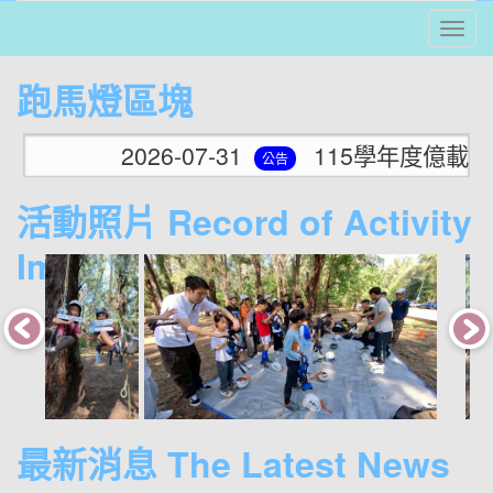
Tog
⏸
跑馬燈區塊
2026-07-31
115學年度億載國
公告
活動照片 Record of Activity
Images
photo-1086
photo-1087
phot
最新消息 The Latest News