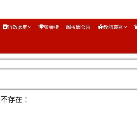
行政處室
榮譽榜
校園公告
教師專區
區域
組不存在！