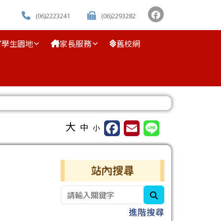
(06)2223241
(06)2293282
學生園地
家長服務
舊校網
⏸
大
中
小
右邊區域內容
站內搜尋
search
進階搜尋