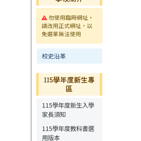
校園影音
行事曆
行事曆
活動相簿
常用連結
校園公告
警告:
勿使用臨時網址，
新聞采風
檔案下載
榮譽榜
常用連結
請改用正式網址，以
免選單無法使用
永福通訊
行事曆
115學年度新生
校史沿革
專區
115學年度新生專
區
115學年度新生入學
家長須知
115學年度教科書選
用版本