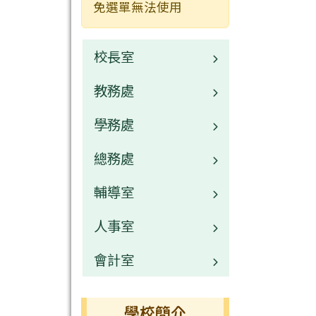
免選單無法使用
校長室
教務處
校長介紹
學務處
業務職掌
總務處
校園公告
業務職掌
輔導室
常用連結
校園公告
業務職掌
人事室
活動相簿
常用連結
校園公告
業務職掌
會計室
榮譽榜
活動相簿
常用連結
校園公告
業務職掌
行事曆
榮譽榜
活動相簿
常用連結
校園公告
業務職掌
學校簡介