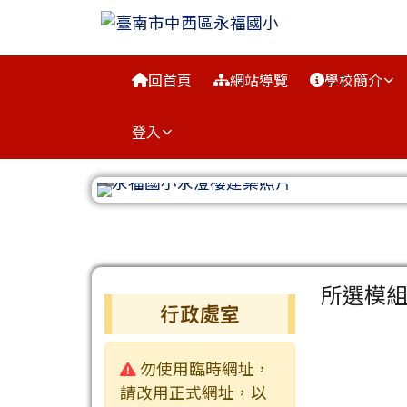
臺南市中西區永福國小
跳至主內容區
導覽列
回首頁
網站導覽
學校簡介
登入
工具列
頁尾區域
主內容
所選模
左邊區域內容
行政處室
警告:
勿使用臨時網址，
請改用正式網址，以