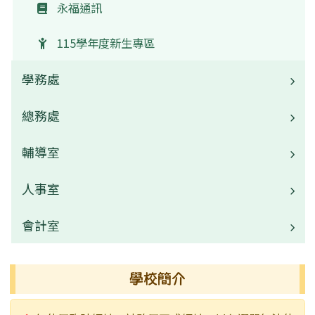
永福通訊
115學年度新生專區
學務處
總務處
業務職掌
校園公告
輔導室
業務職掌
常用連結
校園公告
人事室
業務職掌
活動相簿
常用連結
校園公告
會計室
業務職掌
榮譽榜
活動相簿
常用連結
校園公告
業務職掌
學校簡介
行事曆
行事曆
活動相簿
常用連結
校園公告