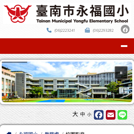
臺南市中西區永福國小
跳至主內容區
(06)2223241
(06)2293282
導覽列
⏸
工具列
大
中
小
頁尾區域
主內容區域
Home