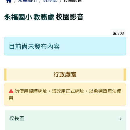
永福國小
教務處
校園影音
永福國小
教務處
校園影音
308
目前尚未發布內容
左邊區域內容
行政處室
警告:
勿使用臨時網址，請改用正式網址，以免選單無法使
用
校長室