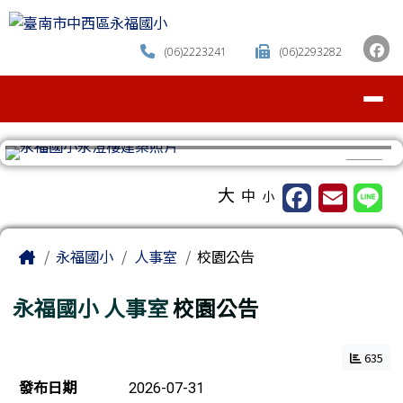
臺南市中西區永福國小
跳至主內容區
(06)2223241
(06)2293282
導覽列
⏸
工具列
大
中
小
頁尾區域
主內容區域
Home
永福國小
人事室
校園公告
永福國小
人事室
校園公告
635
新聞列表
發布日期
2026-07-31