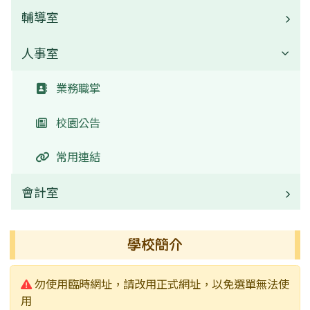
常用連結
校園公告
輔導室
業務職掌
活動相簿
常用連結
校園公告
人事室
業務職掌
榮譽榜
活動相簿
常用連結
校園公告
業務職掌
行事曆
榮譽榜
活動相簿
常用連結
校園公告
校園影音
行事曆
行事曆
活動相簿
常用連結
新聞采風
檔案下載
榮譽榜
會計室
永福通訊
行事曆
業務職掌
學校簡介
115學年度新生專區
校園公告
警告:
勿使用臨時網址，請改用正式網址，以免選單無法使
常用連結
用