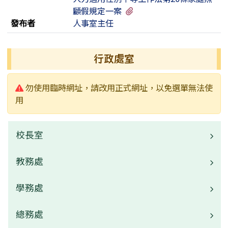
有3個附檔
顧假規定一案
發布者
人事室主任
左邊區域內容
行政處室
警告:
勿使用臨時網址，請改用正式網址，以免選單無法使
用
校長室
教務處
校長介紹
學務處
業務職掌
校園公告
總務處
業務職掌