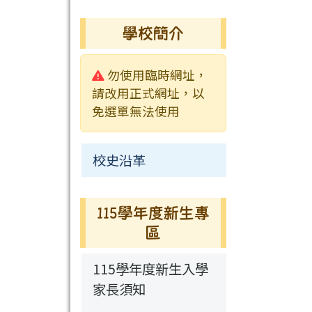
榮譽榜
活動相簿
常用連結
校園公告
業務職掌
學校簡介
行事曆
行事曆
活動相簿
常用連結
校園公告
警告:
勿使用臨時網址，
檔案下載
榮譽榜
常用連結
請改用正式網址，以
免選單無法使用
行事曆
校史沿革
115學年度新生專
區
115學年度新生入學
家長須知