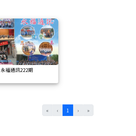
永福通訊222期
(目前頁次)
«
‹
1
›
»