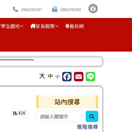
(06)2223241
(06)2293282
學生園地
家長服務
舊校網
⏸
大
中
小
右邊區域內容
站內搜尋
416
search
進階搜尋