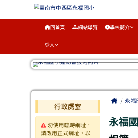
臺南市中西區永福國小
跳至主內容區
導覽列
回首頁
網站導覽
學校簡介
登入
工具列
頁尾區域
主內容
Home
永福
左邊區域內容
行政處室
永福
警告:
勿使用臨時網址，
請改用正式網址，以