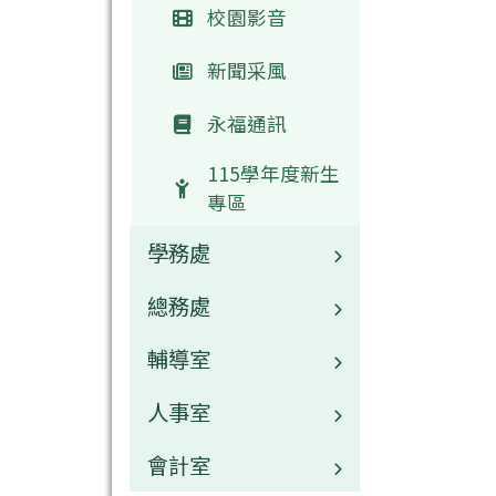
校園影音
新聞采風
永福通訊
115學年度新生
專區
學務處
總務處
業務職掌
輔導室
校園公告
業務職掌
人事室
常用連結
校園公告
業務職掌
會計室
活動相簿
常用連結
校園公告
業務職掌