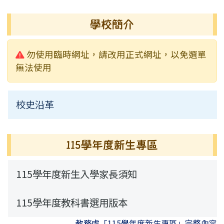
行事曆
榮譽榜
活動相簿
常用連結
校園公告
業務職掌
學校簡介
校園影音
行事曆
行事曆
活動相簿
常用連結
校園公告
警告:
勿使用臨時網址，請改用正式網址，以免選單
新聞采風
檔案下載
榮譽榜
常用連結
無法使用
永福通訊
行事曆
校史沿革
115學年度新生專區
115學年度新生專區
115學年度新生入學家長須知
115學年度教科書選用版本
教務處「115學年度新生專區」完整內容