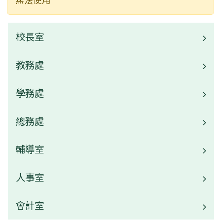
校長室
教務處
校長介紹
學務處
業務職掌
校園公告
總務處
業務職掌
常用連結
校園公告
輔導室
業務職掌
活動相簿
常用連結
校園公告
人事室
業務職掌
榮譽榜
活動相簿
常用連結
校園公告
會計室
業務職掌