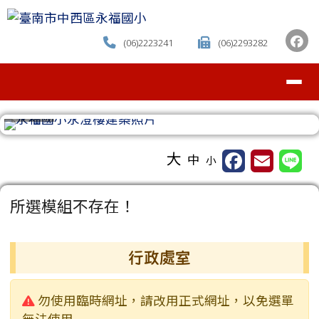
臺南市中西區永福國小
跳至主內容區
(06)2223241
(06)2293282
導覽列
⏸
工具列
大
中
小
頁尾區域
主內容區域
所選模組不存在！
左邊區域內容
行政處室
警告:
勿使用臨時網址，請改用正式網址，以免選單
無法使用