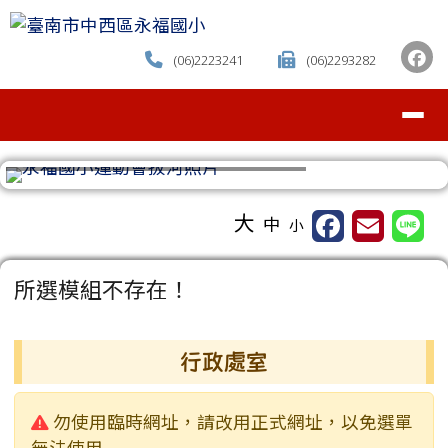
臺南市中西區永福國小
跳至主內容區
(06)2223241
(06)2293282
導覽列
⏸
工具列
大
中
小
頁尾區域
主內容區域
所選模組不存在！
左邊區域內容
行政處室
警告:
勿使用臨時網址，請改用正式網址，以免選單
無法使用