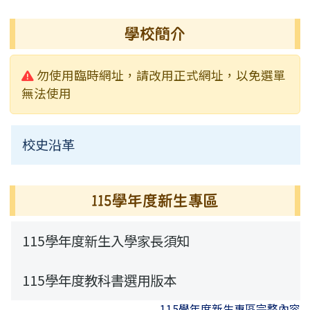
行事曆
榮譽榜
活動相簿
常用連結
校園公告
業務職掌
學校簡介
校園影音
行事曆
行事曆
活動相簿
常用連結
校園公告
警告:
勿使用臨時網址，請改用正式網址，以免選單
新聞采風
檔案下載
榮譽榜
常用連結
無法使用
永福通訊
行事曆
校史沿革
115學年度新生專區
115學年度新生專區
115學年度新生入學家長須知
115學年度教科書選用版本
115學年度新生專區完整內容