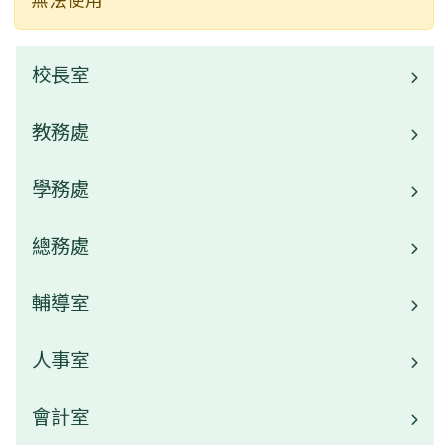
校長室
教務處
校長介紹
學務處
業務職掌
校園公告
總務處
業務職掌
常用連結
校園公告
輔導室
業務職掌
活動相簿
常用連結
校園公告
人事室
業務職掌
榮譽榜
活動相簿
常用連結
校園公告
會計室
業務職掌