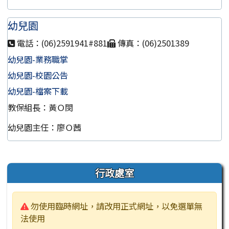
幼兒園
電話：(06)2591941#881
傳真：(06)2501389
幼兒園-業務職掌
幼兒園-校園公告
幼兒園-檔案下載
教保組長：黃Ｏ閔
幼兒園主任：廖Ｏ茜
左邊區域內容
行政處室
警告:
勿使用臨時網址，請改用正式網址，以免選單無
法使用