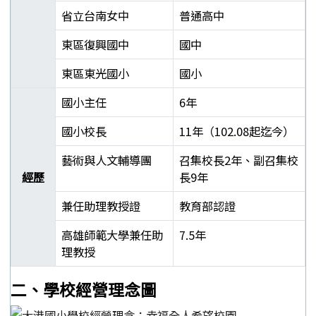
省立台南女中
普通高中
東區復興國中
國中
東區東光國小
國小
國小主任
6年
國小校長
11年（102.08起迄今）
藝術與人文輔導團
召集校長2年、副召集校
經歷
長9年
兼任助理教授證
教育部認證
高雄師範大學兼任助
7.5年
理教授
郭靜芳校長學經歷表
二、學校經營理念圖