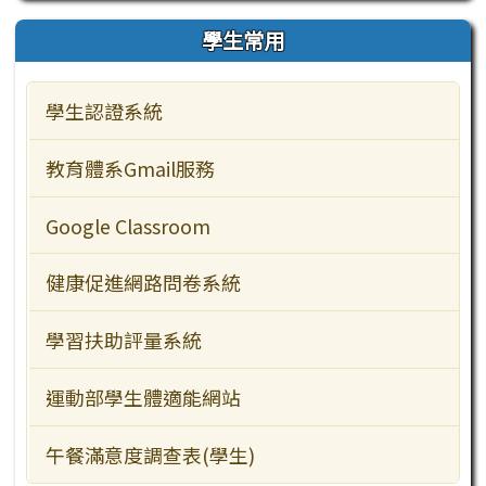
學生常用
行事曆
檔案下載
校園公告
業務職掌
學生常用
教師常用
行事曆
檔案下載
校園公告
學生認證系統
主題網站
行事曆
檔案下載
教學資源
教育體系Gmail服務
行政服務
Google Classroom
訪客常用
健康促進網路問卷系統
學習扶助評量系統
運動部學生體適能網站
午餐滿意度調查表(學生)