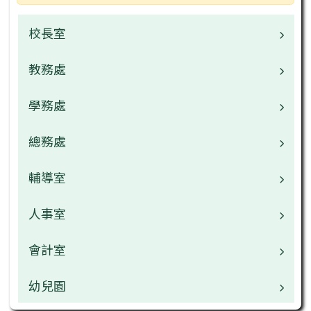
校長室
教務處
校長介紹
校園公告
學務處
業務職掌
校園公告
總務處
業務職掌
常用連結
校園公告
輔導室
業務職掌
檔案下載
檔案下載
校園公告
人事室
業務職掌
行事曆
行事曆
檔案下載
校園公告
會計室
業務職掌
網管專區
午餐中心
行事曆
檔案下載
校園公告
幼兒園
業務職掌