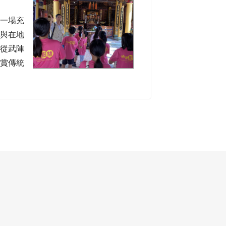
image
開一場充
革與在地
。從武陣
欣賞傳統