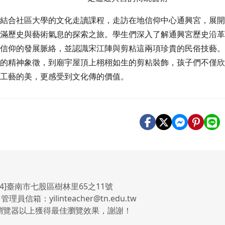
結合社區大學的文化走讀課程，走訪在地信仰中心通興宮，展
滿歷史與藝術氣息的探索之旅。學生們深入了解通興宮歷史沿
信仰的發展脈絡，並認識宋江陣與剪粘這兩項珍貴的民俗技藝
的精神象徵，到廟宇屋頂上栩栩如生的剪粘裝飾，孩子們不僅
工藝的美，更感受到文化傳的價值。
4]臺南市七股區樹林里65之11號
 管理員信箱：yilinteacher@tn.edu.tw
.0瀏覽器以上獲得最佳瀏覽效果，謝謝！