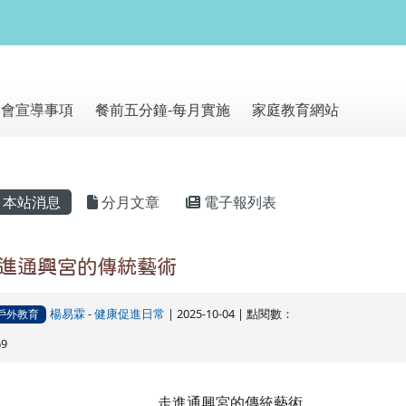
網站
朝會宣導事項
餐前五分鐘-每月實施
家庭教育網站
主內容區域
本站消息
分月文章
電子報列表
進通興宮的傳統藝術
楊易霖
-
健康促進日常
| 2025-10-04 | 點閱數：
戶外教育
69
走進通興宮的傳統藝術