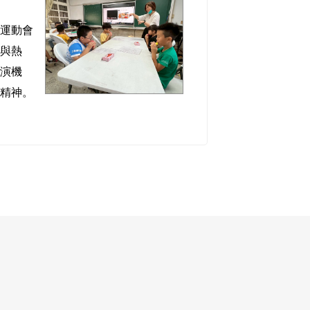
image
的運動會
力與熱
展演機
的精神。