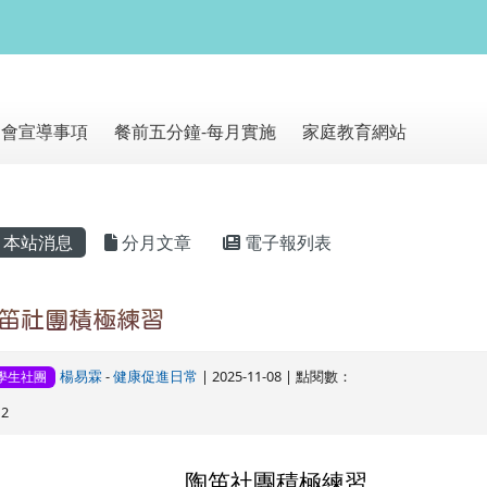
網站
朝會宣導事項
餐前五分鐘-每月實施
家庭教育網站
主內容區域
本站消息
分月文章
電子報列表
笛社團積極練習
楊易霖
-
健康促進日常
| 2025-11-08 | 點閱數：
學生社團
12
陶笛社團積極練習