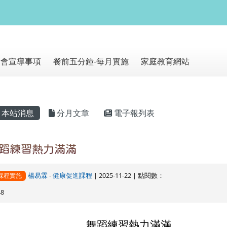
網站
朝會宣導事項
餐前五分鐘-每月實施
家庭教育網站
主內容區域
本站消息
分月文章
電子報列表
蹈練習熱力滿滿
楊易霖
-
健康促進課程
| 2025-11-22 | 點閱數：
課程實施
48
舞蹈練習熱力滿滿