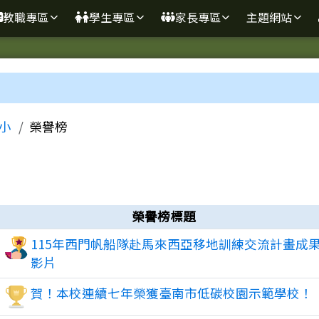
學
教職專區
學生專區
家長專區
主題網站
區域
小
榮譽榜
榮譽榜標題
115年西門帆船隊赴馬來西亞移地訓練交流計畫成
影片
賀！本校連續七年榮獲臺南市低碳校園示範學校！