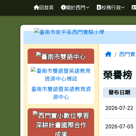
臺南市安平區西門實驗小
導覽列
跳至主內容區
回首頁
關於西門
校務行政
工具列
頁尾區域
主內容
左邊區域內容
Home
西門實
榮譽榜
臺南市雙語暨英語教育資
榮譽榜列表
發布日期
源中心
2026-07-22
2026-07-05