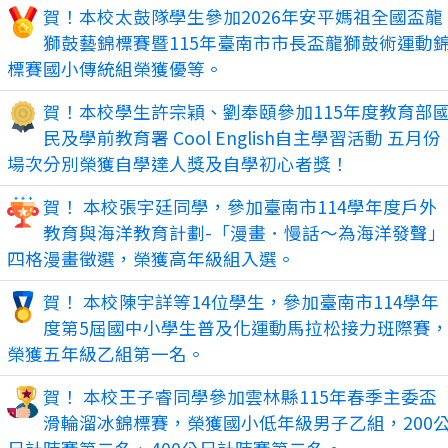
賀！本校太鼓隊學生參加2026年安平媽祖全國盃龍
獅鼓藝錦標賽暨115年臺南市市長盃龍獅鼓術運動
標賽國小傳統組榮獲優等。
賀！本校學生許宗穎、劉奉頤參加115年度教育部
民及學前教育署 Cool English自主學習活動 五月份
場次分別榮獲自學達人獎及自學初心者獎！
賀！ 本校張宇廷同學，參加臺南市114學年度戶外
教育與海洋教育計劃-「漫畫．慢話～為海洋發聲」
四格漫畫徵選，榮獲高年級組入選。
賀！ 本校陳宇詳等14位學生，參加臺南市114學年
度第5屆國中小學生普及化運動馬拉松接力班際賽
榮獲五年級乙組第一名。
賀！ 本校王子睿同學參加雲林縣115年春季主委盃
滑輪溜冰錦標賽，榮獲國小低年級男子乙組，200