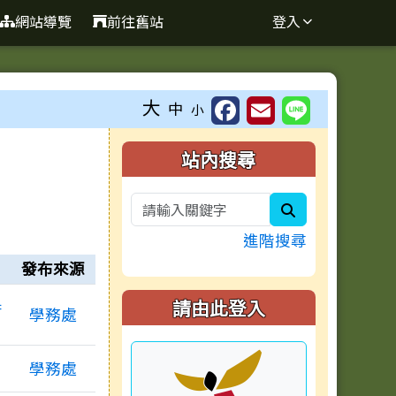
網站導覽
前往舊站
登入
大
中
小
右邊區域內容
站內搜尋
search
進階搜尋
發布來源
果
請由此登入
學務處
學務處