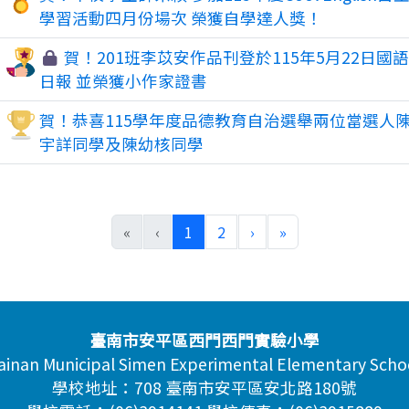
學習活動四月份場次 榮獲自學達人獎！
賀！201班李苡安作品刊登於115年5月22日國
日報 並榮獲小作家證書
賀！恭喜115學年度品德教育自治選舉兩位當選人
宇詳同學及陳幼核同學
(目前頁次)
下一頁
最後頁
«
‹
1
2
›
»
臺南市安平區西門西門實驗小學
ainan Municipal Simen Experimental Elementary Scho
學校地址：708 臺南市安平區安北路180號