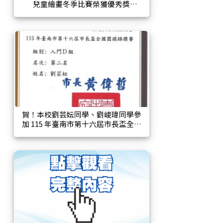
兒童繪畫冬季比賽榮獲優秀獎
賀！本校劉芸妘同學、劉峻瑋同學參
加 115 年臺南市第十六屆市長盃全國
圍棋錦標賽榮獲入門 D 組第二名、初
學 D 組第三名！