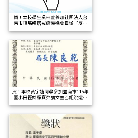
賀！本校學生吳柏萱參加社團法人台
南市噶瑪噶居戒癮協進會舉辦「反毒
宣導繪畫比賽」活動，榮獲國小組第
一名！
賀！本校黃宇婕同學參加臺南市115年
國小田徑錦標賽榮獲女童乙組跳遠第
五名!