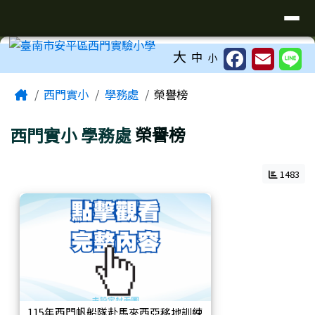
臺南市安平區西門實驗小學
導覽列
跳至主內容區
工具列
大
中
小
頁尾區域
主內容區域
Home
西門實小
學務處
榮譽榜
西門實小
學務處
榮譽榜
1483
115年西門帆船隊赴馬來西亞移地訓練