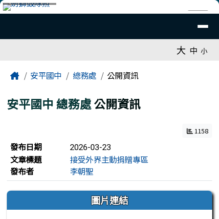
臺南市安平國中全球資訊網
跳至主內容區
導覽列
⏸
工具列
大
中
小
頁尾區域
主內容區域
Home
安平國中
總務處
公開資訊
安平國中
總務處
公開資訊
1158
文章列表
發布日期
2026-03-23
文章標題
接受外界主動捐贈專區
發布者
李朝聖
左邊區域內容
圖片連結