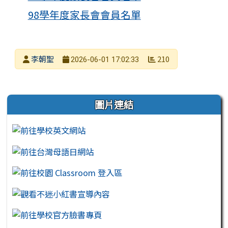
98學年度家長會會員名單
發布者
李朝聖
210
2026-06-01 17:02:33
發布日期
瀏覽次數
左邊區域內容
圖片連結