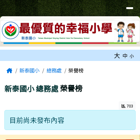
臺南市新泰國小網站
導覽列
跳至主內容區
工具列
大
中
小
頁尾區域
主內容區域
Home
新泰國小
總務處
榮譽榜
新泰國小
總務處
榮譽榜
703
目前尚未發布內容