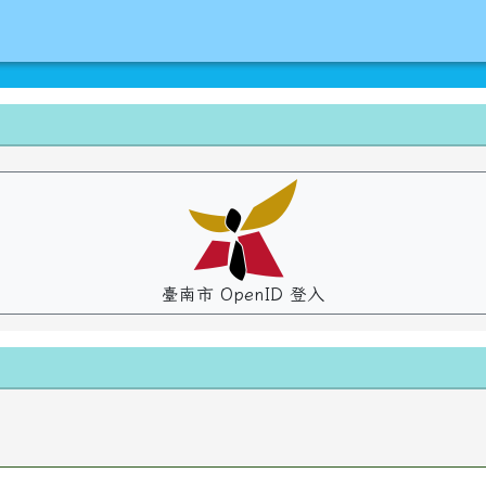
臺南市 OpenID 登入