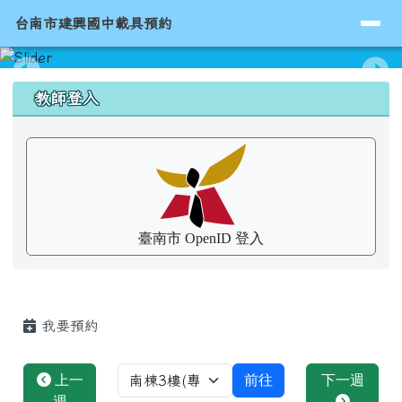
導覽列
台南市建興國中載具預約
跳至主內容區
台南市建興國中載具預約
頁尾區域
上中區域內容
教師登入
臺南市 OpenID 登入
主內容區域
我要預約
選擇預約項目，並跳轉至該項目
上一
前往
下一週
選擇預約項目，並跳轉至該項目預約畫面
週