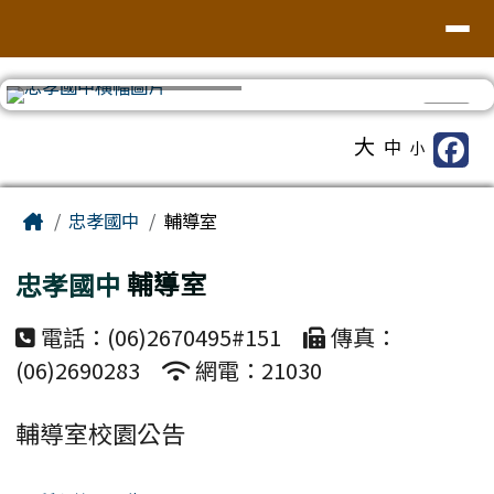
台南市忠孝國中
導覽列
跳至主內容區
⏸
工具列
大
中
小
頁尾區域
主內容區域
Home
忠孝國中
輔導室
忠孝國中
輔導室
電話：(06)2670495#151
傳真：
(06)2690283
網電：21030
輔導室校園公告